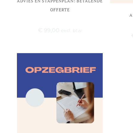
ADVIES EN STAPPENPLAN: BETALENDE
OFFERTE
A
€
99,00
excl. btw