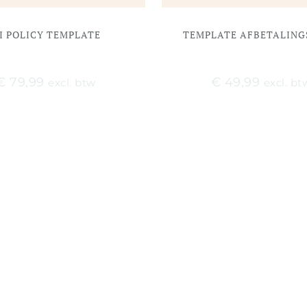
I POLICY TEMPLATE
TEMPLATE AFBETALING
€
79,99
€
49,99
excl. btw
excl. bt