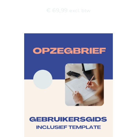
€
69,99
excl. btw