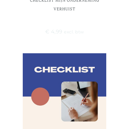
CHECKLIST MIJN ONDERNEMING
VERHUIST
€
4,99
excl. btw