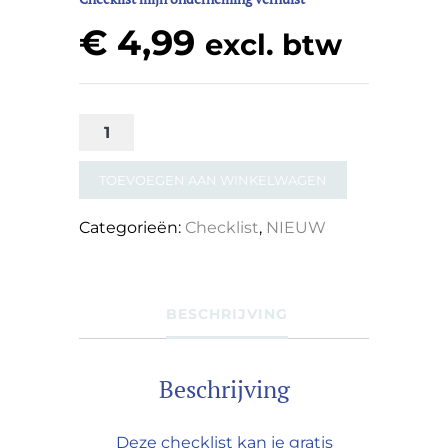
€
4,99
excl. btw
Checklist
mijn
TOEVOEGEN AAN WINKELWAGEN
onderneming
verhuist
Categorieën:
Checklist
,
NIEUW
aantal
BESCHRIJVING
Beschrijving
Deze checklist kan je gratis