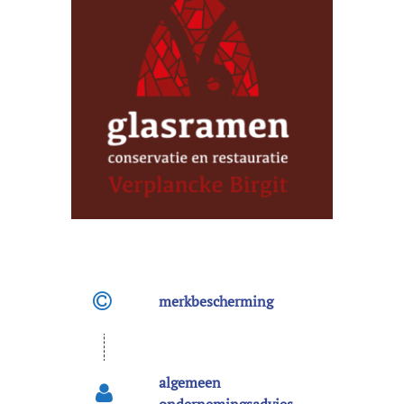
merkbescherming
algemeen
ondernemingsadvies