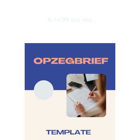
€
14,99
excl. btw