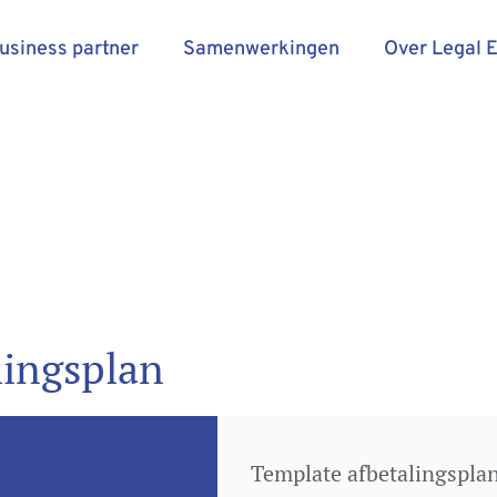
business partner
Samenwerkingen
Over Legal 
lingsplan
Template afbetalingspla