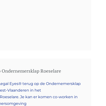
p Ondernemersklap Roeselare
e Legal Eyes® terug op de Ondernemersklap
st-Vlaanderen in het
oeselare. Je kan er komen co-worken in
emersomgeving